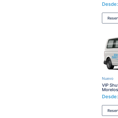
Desde
Reser
Nuevo
VIP Shut
Morelo
Desde
Reser