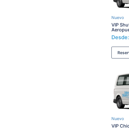
Nuevo
VIP Shut
Aeropu
Desde
Reser
Nuevo
VIP Chiq